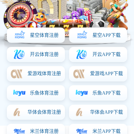
开云体育·开云官方网站 · 值得信赖的
体育数据平台
开云体育·开云官方网站 专注于构建一个以赛事内容、数据服