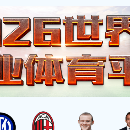
全天更新 ·
开
实时同步
无论您身在何处，
开云体育·
清、稳定的观赛体验。
下载客户端
网页